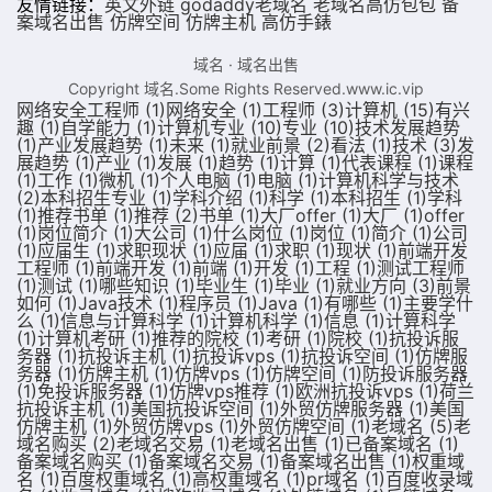
友情链接：
英文外链
godaddy老域名
老域名
高仿包包
备
案域名出售
仿牌空间
仿牌主机
高仿手錶
域名
·
域名出售
Copyright 域名.Some Rights Reserved.
www.ic.vip
网络安全工程师
(1)
网络安全
(1)
工程师
(3)
计算机
(15)
有兴
趣
(1)
自学能力
(1)
计算机专业
(10)
专业
(10)
技术发展趋势
(1)
产业发展趋势
(1)
未来
(1)
就业前景
(2)
看法
(1)
技术
(3)
发
展趋势
(1)
产业
(1)
发展
(1)
趋势
(1)
计算
(1)
代表课程
(1)
课程
(1)
工作
(1)
微机
(1)
个人电脑
(1)
电脑
(1)
计算机科学与技术
(2)
本科招生专业
(1)
学科介绍
(1)
科学
(1)
本科招生
(1)
学科
(1)
推荐书单
(1)
推荐
(2)
书单
(1)
大厂offer
(1)
大厂
(1)
offer
(1)
岗位简介
(1)
大公司
(1)
什么岗位
(1)
岗位
(1)
简介
(1)
公司
(1)
应届生
(1)
求职现状
(1)
应届
(1)
求职
(1)
现状
(1)
前端开发
工程师
(1)
前端开发
(1)
前端
(1)
开发
(1)
工程
(1)
测试工程师
(1)
测试
(1)
哪些知识
(1)
毕业生
(1)
毕业
(1)
就业方向
(3)
前景
如何
(1)
Java技术
(1)
程序员
(1)
Java
(1)
有哪些
(1)
主要学什
么
(1)
信息与计算科学
(1)
计算机科学
(1)
信息
(1)
计算科学
(1)
计算机考研
(1)
推荐的院校
(1)
考研
(1)
院校
(1)
抗投诉服
务器
(1)
抗投诉主机
(1)
抗投诉vps
(1)
抗投诉空间
(1)
仿牌服
务器
(1)
仿牌主机
(1)
仿牌vps
(1)
仿牌空间
(1)
防投诉服务器
(1)
免投诉服务器
(1)
仿牌vps推荐
(1)
欧洲抗投诉vps
(1)
荷兰
抗投诉主机
(1)
美国抗投诉空间
(1)
外贸仿牌服务器
(1)
美国
仿牌主机
(1)
外贸仿牌vps
(1)
外贸仿牌空间
(1)
老域名
(5)
老
域名购买
(2)
老域名交易
(1)
老域名出售
(1)
已备案域名
(1)
备案域名购买
(1)
备案域名交易
(1)
备案域名出售
(1)
权重域
名
(1)
百度权重域名
(1)
高权重域名
(1)
pr域名
(1)
百度收录域