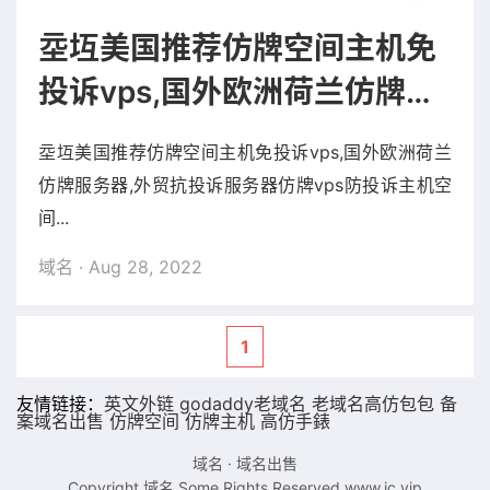
坖坘美国推荐仿牌空间主机免
投诉vps,国外欧洲荷兰仿牌服
务器,外贸抗投诉服务器仿牌
坖坘美国推荐仿牌空间主机免投诉vps,国外欧洲荷兰
vps防投诉主机空间
仿牌服务器,外贸抗投诉服务器仿牌vps防投诉主机空
间...
域名
· Aug 28, 2022
1
友情链接：
英文外链
godaddy老域名
老域名
高仿包包
备
案域名出售
仿牌空间
仿牌主机
高仿手錶
域名
·
域名出售
Copyright 域名.Some Rights Reserved.
www.ic.vip