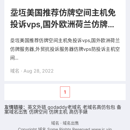
坖坘美国推荐仿牌空间主机免
投诉vps,国外欧洲荷兰仿牌服
务器,外贸抗投诉服务器仿牌
坖坘美国推荐仿牌空间主机免投诉vps,国外欧洲荷兰
vps防投诉主机空间
仿牌服务器,外贸抗投诉服务器仿牌vps防投诉主机空
间...
域名
· Aug 28, 2022
1
友情链接：
英文外链
godaddy老域名
老域名
高仿包包
备
案域名出售
仿牌空间
仿牌主机
高仿手錶
域名
·
域名出售
Copyright 域名.Some Rights Reserved.
www.ic.vip