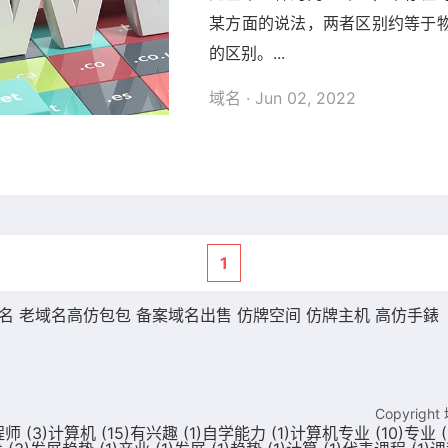
某方面的说法，两者区别约等于
的区别。...
域名
· Jun 02, 2022
1
域名
老域名
高仿包包
备案域名出售
仿牌空间
仿牌主机
高仿手錶
Copyright
程师
(3)
计算机
(15)
有兴趣
(1)
自学能力
(1)
计算机专业
(10)
专业
(